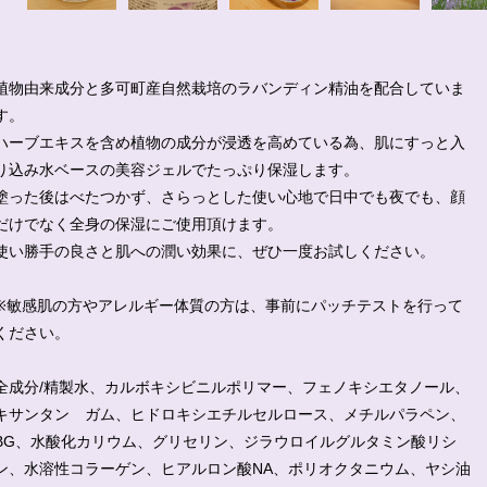
植物由来成分と多可町産自然栽培のラバンディン精油を配合していま
す。
ハーブエキスを含め植物の成分が浸透を高めている為、肌にすっと入
り込み水ベースの美容ジェルでたっぷり保湿します。
塗った後はべたつかず、さらっとした使い心地で日中でも夜でも、顔
だけでなく全身の保湿にご使用頂けます。
使い勝手の良さと肌への潤い効果に、ぜひ一度お試しください。
※敏感肌の方やアレルギー体質の方は、事前にパッチテストを行って
ください。
全成分/精製水、カルボキシビニルポリマー、フェノキシエタノール、
キサンタン ガム、ヒドロキシエチルセルロース、メチルパラペン、
BG、水酸化カリウム、グリセリン、ジラウロイルグルタミン酸リシ
ン、水溶性コラーゲン、ヒアルロン酸NA、ポリオクタニウム、ヤシ油