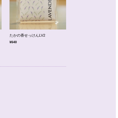
たかの香せっけんLV2
¥640